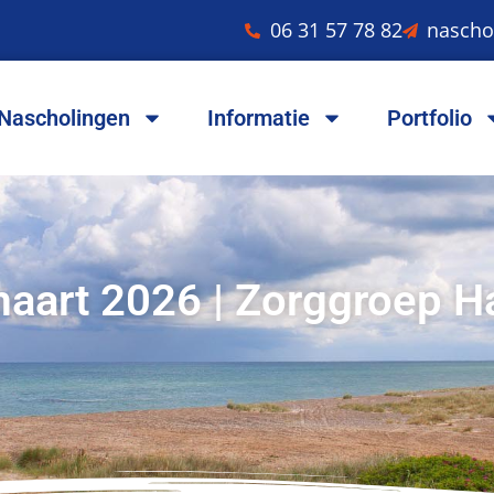
06 31 57 78 82
nascho
Nascholingen
Informatie
Portfolio
maart 2026 | Zorggroep 