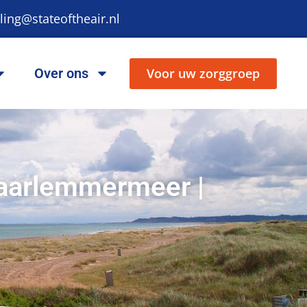
ling@stateoftheair.nl
Voor uw zorggroep
Over ons
Haarlemmermeer |