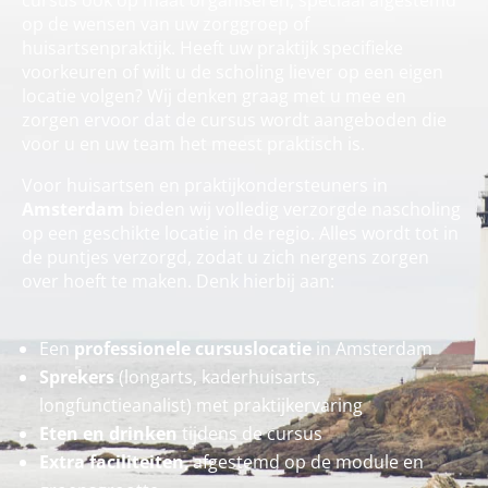
cursus ook op maat organiseren, speciaal afgestemd
op de wensen van uw zorggroep of
huisartsenpraktijk. Heeft uw praktijk specifieke
voorkeuren of wilt u de scholing liever op een eigen
locatie volgen? Wij denken graag met u mee en
zorgen ervoor dat de cursus wordt aangeboden die
voor u en uw team het meest praktisch is.
Voor huisartsen en praktijkondersteuners in
Amsterdam
bieden wij volledig verzorgde nascholing
op een geschikte locatie in de regio. Alles wordt tot in
de puntjes verzorgd, zodat u zich nergens zorgen
over hoeft te maken. Denk hierbij aan:
Een
professionele cursuslocatie
in Amsterdam
Sprekers
(longarts, kaderhuisarts,
longfunctieanalist) met praktijkervaring
Eten en drinken
tijdens de cursus
Extra faciliteiten
, afgestemd op de module en