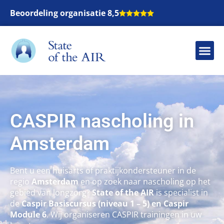
Beoordeling organisatie 8,5
CASPIR nascholing in
Amsterdam
Bent u een huisarts of praktijkondersteuner in de
regio
Amsterdam
en op zoek naar nascholing op het
gebied van longzorg?
State of the AIR
is specialist in
de
Caspir Basiscursus (niveau 1 – 5) en Caspir
Module 6
. Wij organiseren CASPIR trainingen in uw